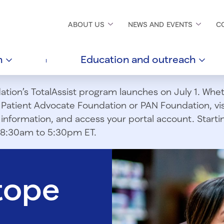
ABOUT
US
NEWS AND
EVENTS
C
h
Education and
outreach
ion’s TotalAssist program launches on July 1. Wheth
m Patient Advocate Foundation or PAN Foundation, vi
information, and access your portal account. Starting
om 8:30am to 5:30pm ET.
tope