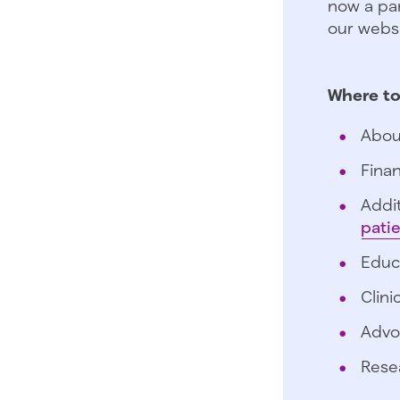
now a par
our websi
Where to
Abou
Finan
Addit
pati
Educ
Clini
Advo
Rese