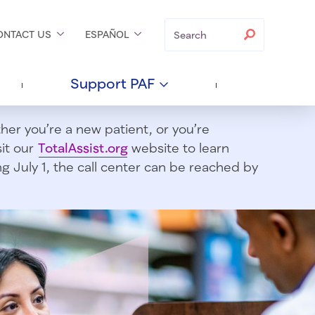
Search
Search
ONTACT
US
ESPAÑOL
Support
PAF
er you’re a new patient, or you’re
sit our
TotalAssist.org
website to learn
 July 1, t
he call center can be reached by