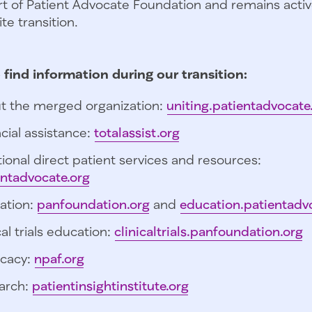
t of Patient Advocate Foundation and remains activ
te transition.
 find information during our transition:
t the merged organization:
uniting.patientadvocate
cial assistance:
totalassist.org
ional direct patient services and resources:
entadvocate.org
ation:
panfoundation.org
and
education.patientadv
cal trials education:
clinicaltrials.panfoundation.org
cacy:
npaf.org
arch:
patientinsightinstitute.org