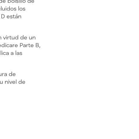
e bolsillo de
uidos los
 D están
 virtud de un
dicare Parte B,
ica a las
ura de
 nivel de