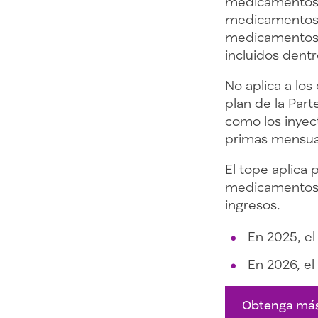
medicamentos r
medicamentos r
medicamentos e
incluidos dentr
No aplica a lo
plan de la Par
como los inyec
primas mensual
El tope aplica
medicamentos r
ingresos.
En 2025, el
En 2026, el
Obtenga más