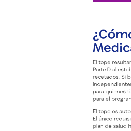
¿Cómo
Medica
El tope resulta
Parte D al est
recetados. Si b
independientem
para quienes ti
para el progra
El tope es aut
El único requis
plan de salud 