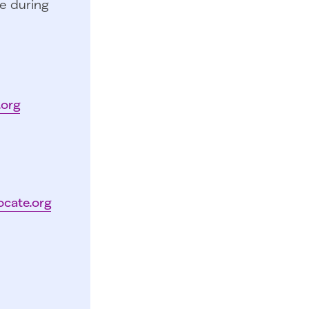
e during
.org
ocate.org